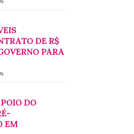
8).
VEIS
NTRATO DE R$
 GOVERNO PARA
8).
APOIO DO
É-
O EM