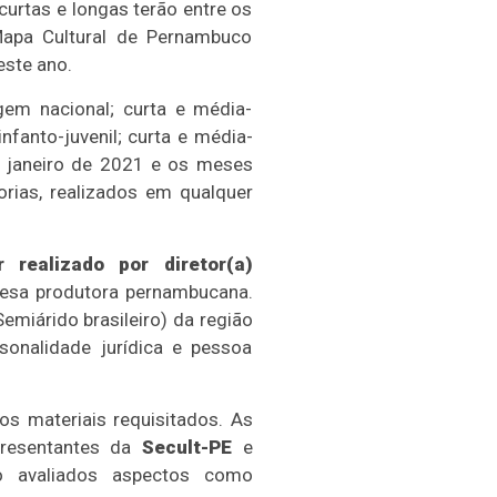
curtas e longas terão entre os
Mapa Cultural de Pernambuco
este ano.
em nacional; curta e média-
anto-juvenil; curta e média-
re janeiro de 2021 e os meses
orias, realizados em qualquer
r realizado
por diretor(a)
esa produtora pernambucana.
emiárido brasileiro) da região
onalidade jurídica e pessoa
os materiais requisitados. As
presentantes da
Secult-PE
e
ão avaliados aspectos como