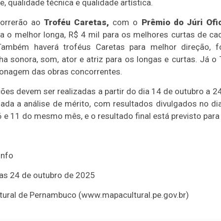
e, qualidade técnica e qualidade artística.
correrão ao
Troféu Caretas,
com o
Prêmio do Júri Ofic
ra o melhor longa, R$ 4 mil para os melhores curtas de cad
Também haverá troféus Caretas para melhor direção, fo
ilha sonora, som, ator e atriz para os longas e curtas. Já 
sonagem das obras concorrentes.
ões devem ser realizadas a partir do dia 14 de outubro a 2
zada a análise de mérito, com resultados divulgados no d
6 e 11 do mesmo mês, e o resultado final está previsto para
unfo
 as 24 de outubro de 2025
tural de Pernambuco (www.mapacultural.pe.gov.br)