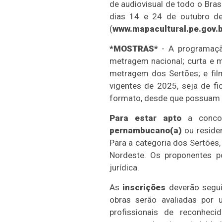
de audiovisual de todo o Bras
dias 14 e 24 de outubro de
(
www.mapacultural.pe.gov.b
*MOSTRAS*
- A programação
metragem nacional; curta e 
metragem dos Sertões; e film
vigentes de 2025, seja de fi
formato, desde que possuam có
Para estar apto
a concor
pernambucano(a)
ou resid
Para a categoria dos Sertões,
Nordeste. Os proponentes p
jurídica.
As
inscrições
deverão seguir
obras serão avaliadas por
profissionais de reconhec