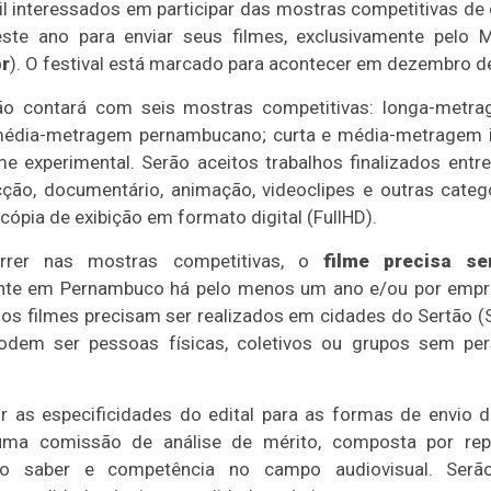
il interessados em participar das mostras competitivas de 
ste ano para enviar seus filmes, exclusivamente pelo 
r
). O festival está marcado para acontecer em dezembro d
 contará com seis mostras competitivas: longa-metrag
média-metragem pernambucano; curta e média-metragem inf
e experimental. Serão aceitos trabalhos finalizados ent
cção, documentário, animação, videoclipes e outras categ
pia de exibição em formato digital (FullHD).
rer nas mostras competitivas, o
filme precisa se
ente em Pernambuco há pelo menos um ano e/ou por empr
 os filmes precisam ser realizados em cidades do Sertão (S
odem ser pessoas físicas, coletivos ou grupos sem pers
 as especificidades do edital para as formas de envio d
 uma comissão de análise de mérito, composta por re
ido saber e competência no campo audiovisual. Ser