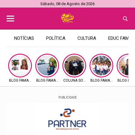
Sábado, 08 de Agosto de 2026
NOTÍCIAS
POLÍTICA
CULTURA
EDUC FAMA
BLOG FAMAMAX
BLOG FAMAMAX
COLUNA SOCIAL FAMA
BLOG FAMAMAX
BLOG FA
PUBLICIDADE